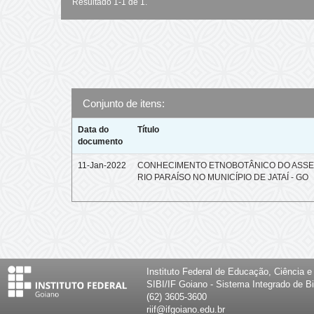
Resultado 1-1 de 1.
Conjunto de itens:
Data do
Título
documento
11-Jan-2022
CONHECIMENTO ETNOBOTÂNICO DO ASS
RIO PARAÍSO NO MUNICÍPIO DE JATAÍ - GO
Instituto Federal de Educação, Ciência 
SIBI/IF Goiano - Sistema Integrado de Bi
(62) 3605-3600
riif@ifgoiano.edu.br