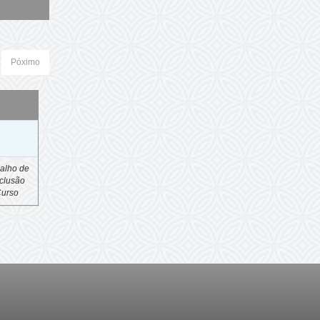
Póximo
o
alho de
clusão
Curso