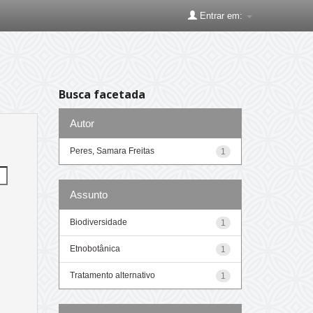
Entrar em:
Busca facetada
Autor
Peres, Samara Freitas
1
Assunto
Biodiversidade
1
Etnobotânica
1
Tratamento alternativo
1