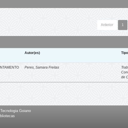
Anterior
1
Autor(es)
Tip
ENTAMENTO
Peres, Samara Freitas
Trab
Con
de 
e Tecnologia Goiano
bliotecas