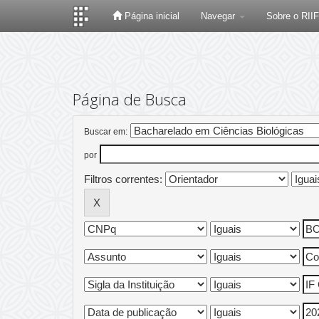
Página inicial
Navegar
Sobre o RII
Skip
navigation
Página de Busca
Buscar em:
por
Filtros correntes: