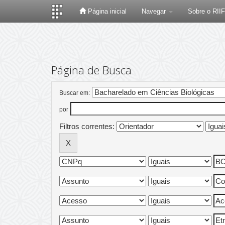
Página inicial
Navegar
Sobre o RII
Skip
navigation
Página de Busca
Buscar em:
por
Filtros correntes: