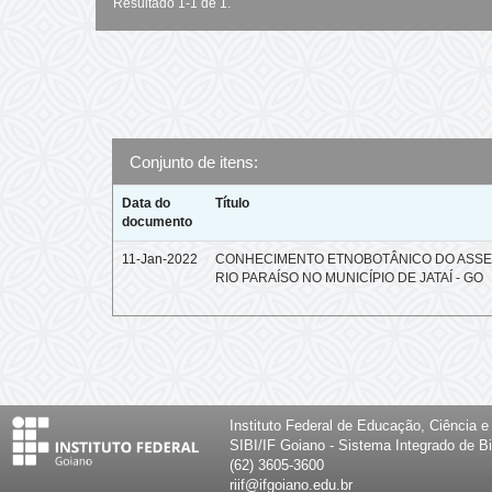
Resultado 1-1 de 1.
Conjunto de itens:
Data do
Título
documento
11-Jan-2022
CONHECIMENTO ETNOBOTÂNICO DO ASS
RIO PARAÍSO NO MUNICÍPIO DE JATAÍ - GO
Instituto Federal de Educação, Ciência 
SIBI/IF Goiano - Sistema Integrado de Bi
(62) 3605-3600
riif@ifgoiano.edu.br