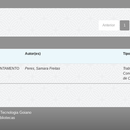
Anterior
1
Autor(es)
Tip
ENTAMENTO
Peres, Samara Freitas
Trab
Con
de 
e Tecnologia Goiano
bliotecas