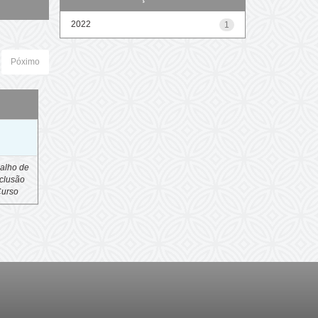
2022
1
Póximo
o
alho de
clusão
Curso