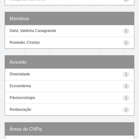
Membros
Dalvi, Valdnéa Casagrande
1
Roweder, Charlys
1
Assunto
Diversidade
1
Ecossistema
1
Fitossociologia
1
Restauração
1
Áreas do CNPq