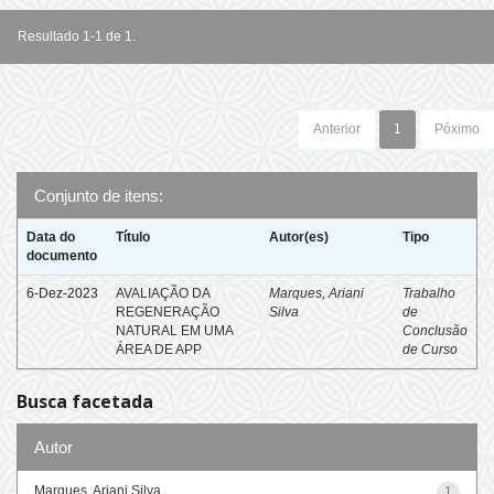
Resultado 1-1 de 1.
Anterior
1
Póximo
Conjunto de itens:
Data do
Título
Autor(es)
Tipo
documento
6-Dez-2023
AVALIAÇÃO DA
Marques, Ariani
Trabalho
REGENERAÇÃO
Silva
de
NATURAL EM UMA
Conclusão
ÁREA DE APP
de Curso
Busca facetada
Autor
Marques, Ariani Silva
1