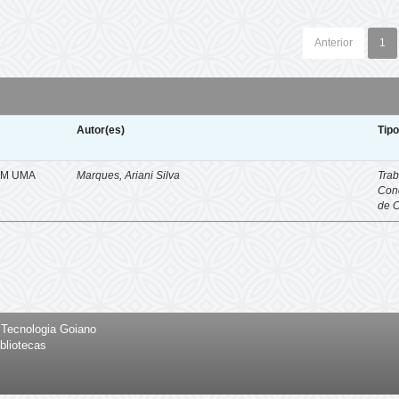
Anterior
1
Autor(es)
Tip
EM UMA
Marques, Ariani Silva
Trab
Con
de 
e Tecnologia Goiano
bliotecas