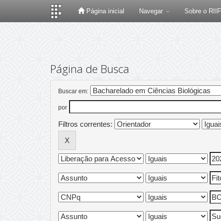
Página inicial
Navegar
Sobre o RII
Skip
navigation
Página de Busca
Buscar em:
por
Filtros correntes: