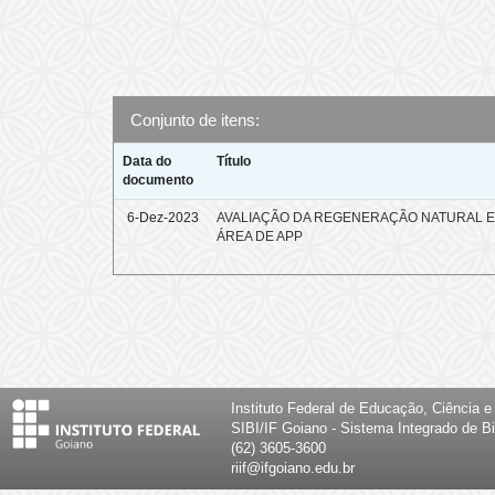
Conjunto de itens:
Data do
Título
documento
6-Dez-2023
AVALIAÇÃO DA REGENERAÇÃO NATURAL 
ÁREA DE APP
Instituto Federal de Educação, Ciência 
SIBI/IF Goiano - Sistema Integrado de Bi
(62) 3605-3600
riif@ifgoiano.edu.br