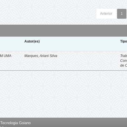
Anterior
1
Autor(es)
Tip
EM UMA
Marques, Ariani Silva
Trab
Con
de 
e Tecnologia Goiano