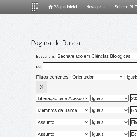
Página inicial
Navegar
Sobre o RII
Skip
navigation
Página de Busca
Buscar em:
por
Filtros correntes: