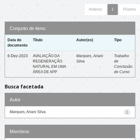
Anterior
1
Póximo
Conjunto de itens:
Data do
Título
Autor(es)
Tipo
documento
6-Dez-2023
AVALIAÇÃO DA
Marques, Ariani
Trabalho
REGENERAÇÃO
Silva
de
NATURAL EM UMA
Conclusão
ÁREA DE APP
de Curso
Busca facetada
Autor
Marques, Ariani Silva
1
Membros