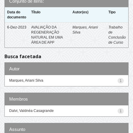
Conjunto de itens:
Data do
Título
Autor(es)
Tipo
documento
6-Dez-2023
AVALIAÇÃO DA
Marques, Ariani
Trabalho
REGENERAÇÃO
Silva
de
NATURAL EM UMA
Conclusão
ÁREA DE APP
de Curso
Busca facetada
Autor
Marques, Ariani Silva
1
Membros
Dalvi, Valdnéa Casagrande
1
Assunto