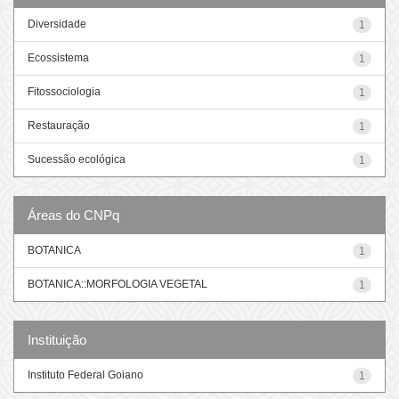
Diversidade
1
Ecossistema
1
Fitossociologia
1
Restauração
1
Sucessão ecológica
1
Áreas do CNPq
BOTANICA
1
BOTANICA::MORFOLOGIA VEGETAL
1
Instituição
Instituto Federal Goiano
1