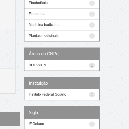
Etnobotânica
1
Fitoterapia
1
Medicina tradicional
1
Plantas medicinais
1
Áreas do CNPq
BOTANICA
1
Instituição
Instituto Federal Goiano
1
Sigla
IF Goiano
1