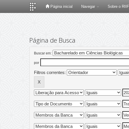
Página inicial
Navegar
Sobre o RII
Skip
navigation
Página de Busca
Buscar em:
por
Filtros correntes: