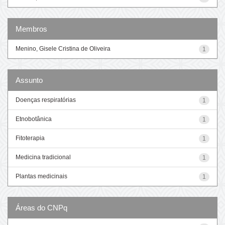
Membros
Menino, Gisele Cristina de Oliveira
1
Assunto
Doenças respiratórias
1
Etnobotânica
1
Fitoterapia
1
Medicina tradicional
1
Plantas medicinais
1
Áreas do CNPq