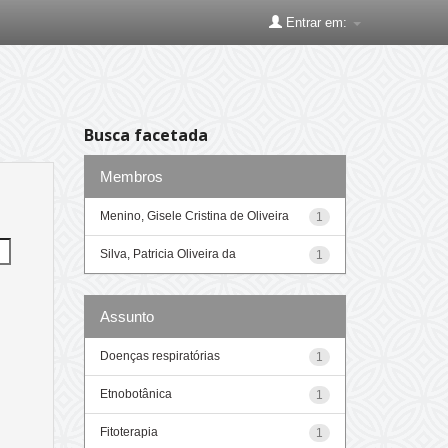
Entrar em:
Busca facetada
Membros
Menino, Gisele Cristina de Oliveira
1
Silva, Patricia Oliveira da
1
Assunto
Doenças respiratórias
1
Etnobotânica
1
Fitoterapia
1