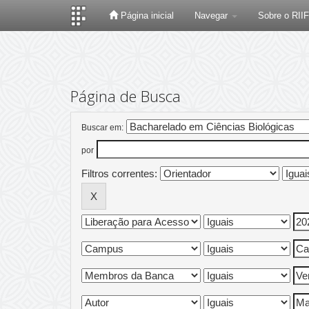
Página inicial
Navegar
Sobre o RII
Skip
navigation
Página de Busca
Buscar em:
por
Filtros correntes: