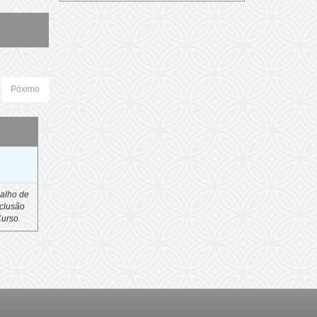
Póximo
o
alho de
clusão
Curso