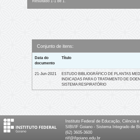
Resultado 1-1 de 1.
Conjunto de itens:
Data do
Título
documento
21-Jun-2021
ESTUDO BIBLIOGRÁFICO DE PLANTAS MED
INDICADAS PARA O TRATAMENTO DE DOE
SISTEMA RESPIRATÓRIO
Instituto Federal de Educação, Ciência 
SIBI/IF Goiano - Sistema Integrado de Bi
(62) 3605-3600
riif@ifgoiano.edu.br