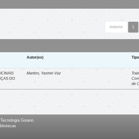
Anterior
1
Autor(es)
Tip
ICINAIS
Martins, Yasmin Vaz
Trab
NÇAS DO
Con
de 
e Tecnologia Goiano
bliotecas