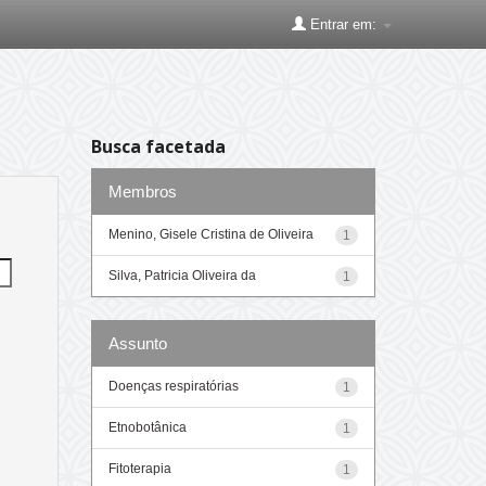
Entrar em:
Busca facetada
Membros
Menino, Gisele Cristina de Oliveira
1
Silva, Patricia Oliveira da
1
Assunto
Doenças respiratórias
1
Etnobotânica
1
Fitoterapia
1