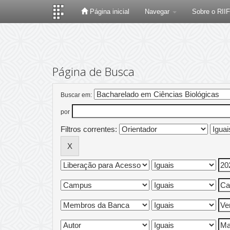
Página inicial
Navegar
Sobre o RII
Skip
navigation
Página de Busca
Buscar em:
por
Filtros correntes: