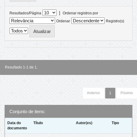
|
Resultados/Página
Ordenar registros por
Ordenar
Registro(s)
Resultado 1-1 de 1.
Anterior
1
Póximo
Conjunto de itens:
Data do
Título
Autor(es)
Tipo
documento