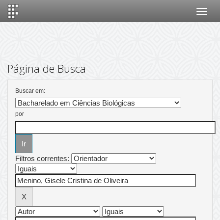
Skip
navigation
Página de Busca
Buscar em:
por
Filtros correntes: