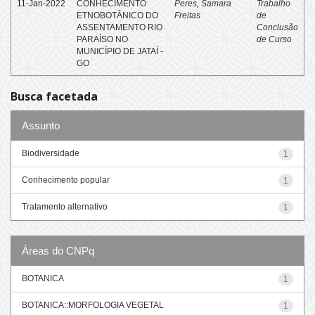
11-Jan-2022
CONHECIMENTO
Peres, Samara
Trabalho
ETNOBOTÂNICO DO
Freitas
de
ASSENTAMENTO RIO
Conclusão
PARAÍSO NO
de Curso
MUNICÍPIO DE JATAÍ -
GO
Busca facetada
Assunto
Biodiversidade
1
Conhecimento popular
1
Tratamento alternativo
1
Áreas do CNPq
BOTANICA
1
BOTANICA::MORFOLOGIA VEGETAL
1