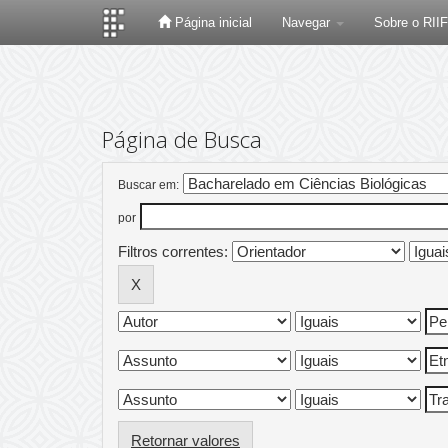
Página inicial
Navegar
Sobre o RII
Skip
navigation
Página de Busca
Buscar em:
por
Filtros correntes:
Retornar valores