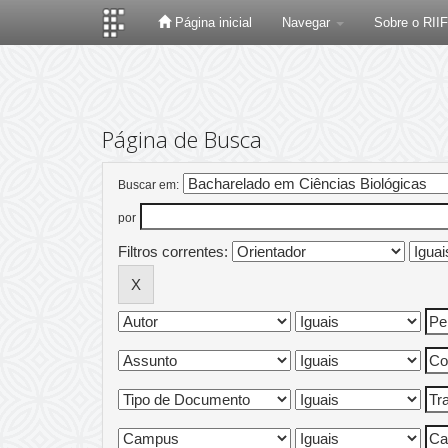
Página inicial
Navegar
Sobre o RII
Skip
navigation
Página de Busca
Buscar em:
por
Filtros correntes: