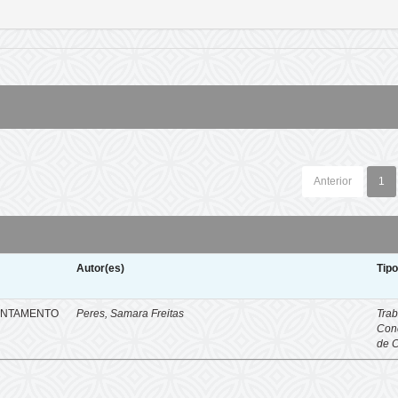
Anterior
1
Autor(es)
Tip
ENTAMENTO
Peres, Samara Freitas
Trab
Con
de 