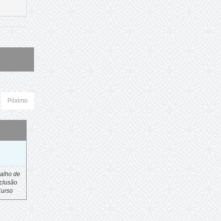
Póximo
o
alho de
clusão
Curso