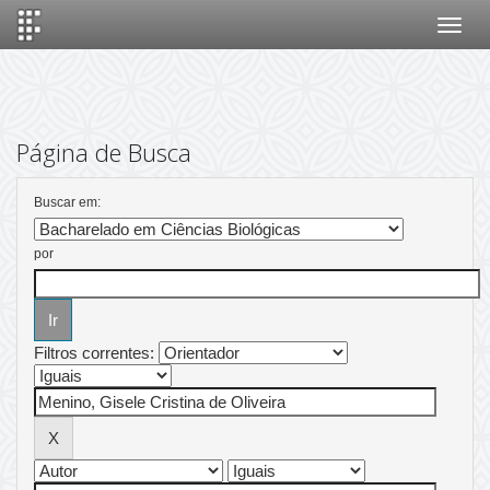
Skip
navigation
Página de Busca
Buscar em:
por
Filtros correntes: