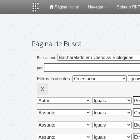
Página inicial
Navegar
Sobre o RII
Skip
navigation
Página de Busca
Buscar em:
por
Filtros correntes: