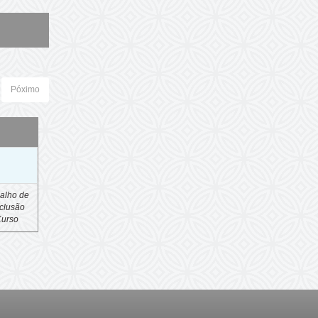
Póximo
o
alho de
clusão
Curso