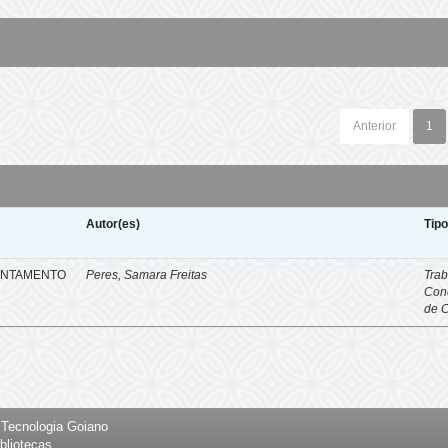
Anterior
1
Autor(es)
Tip
ENTAMENTO
Peres, Samara Freitas
Trab
Con
de 
e Tecnologia Goiano
bliotecas