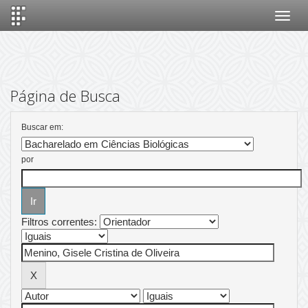
Skip
navigation
Página de Busca
Buscar em:
por
Filtros correntes: