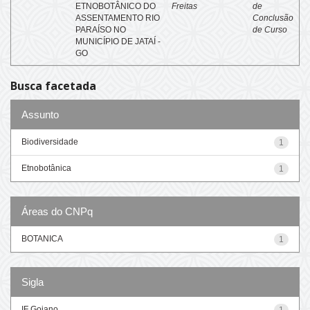
ETNOBOTÂNICO DO
Freitas
de
ASSENTAMENTO RIO
Conclusão
PARAÍSO NO
de Curso
MUNICÍPIO DE JATAÍ -
GO
Busca facetada
Assunto
Biodiversidade
1
Etnobotânica
1
Áreas do CNPq
BOTANICA
1
Sigla
IF Goiano
1