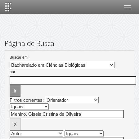
Skip
navigation
Página de Busca
Buscar em:
por
Filtros correntes: