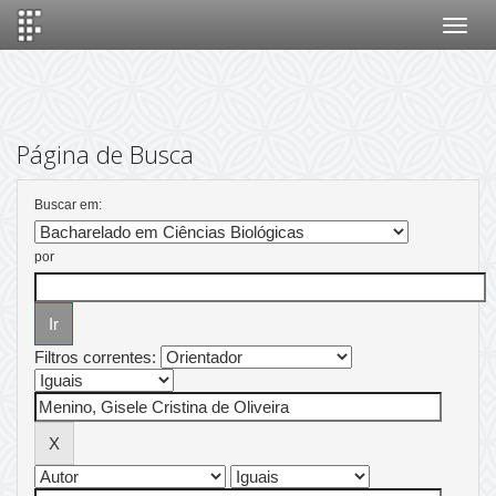
Skip
navigation
Página de Busca
Buscar em:
por
Filtros correntes: