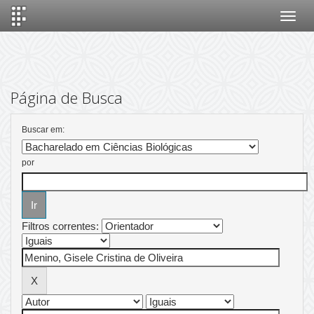
Skip
navigation
Página de Busca
Buscar em:
por
Filtros correntes: