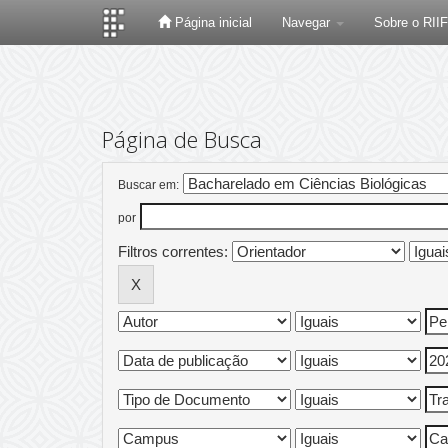
Página inicial
Navegar
Sobre o RII
Skip
navigation
Página de Busca
Buscar em:
por
Filtros correntes: