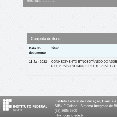
Resultado 1-1 de 1.
Conjunto de itens:
Data do
Título
documento
11-Jan-2022
CONHECIMENTO ETNOBOTÂNICO DO ASS
RIO PARAÍSO NO MUNICÍPIO DE JATAÍ - GO
Instituto Federal de Educação, Ciência 
SIBI/IF Goiano - Sistema Integrado de Bi
(62) 3605-3600
riif@ifgoiano.edu.br