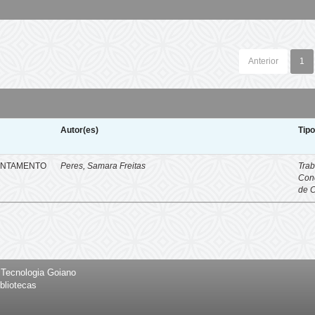
Anterior
1
Autor(es)
Tip
ENTAMENTO
Peres, Samara Freitas
Trab
Con
de 
e Tecnologia Goiano
bliotecas