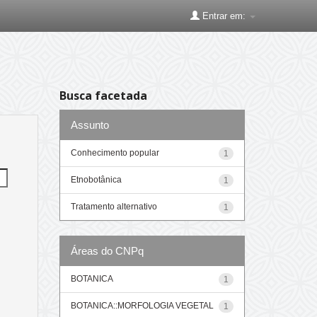
Entrar em:
Busca facetada
Assunto
Conhecimento popular
1
Etnobotânica
1
Tratamento alternativo
1
Áreas do CNPq
BOTANICA
1
BOTANICA::MORFOLOGIA VEGETAL
1