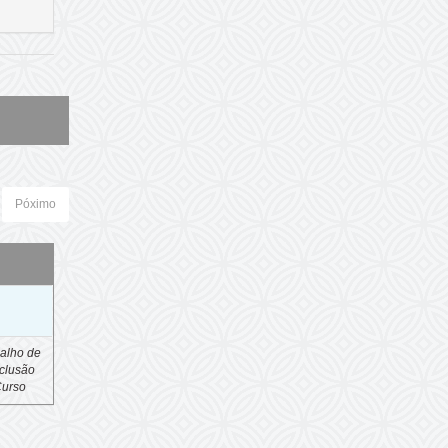
Póximo
o
alho de
clusão
Curso