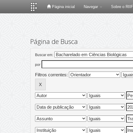
Página inicial
Navegar
Sobre o RII
Skip
navigation
Página de Busca
Buscar em:
por
Filtros correntes: