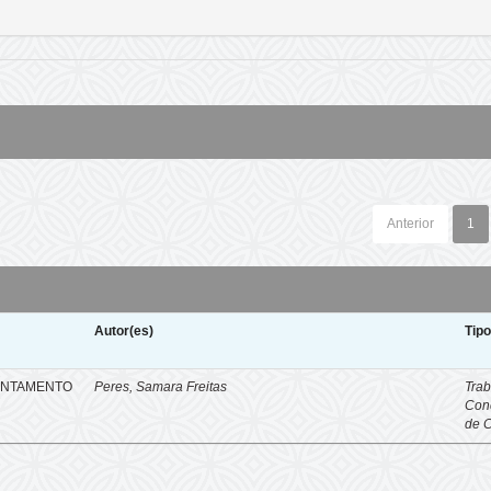
Anterior
1
Autor(es)
Tip
ENTAMENTO
Peres, Samara Freitas
Trab
Con
de 