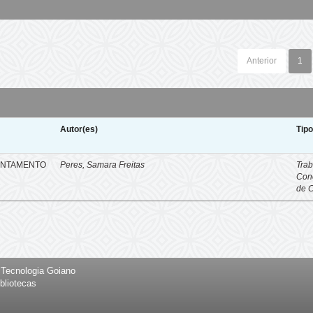
Anterior
1
Autor(es)
Tip
ENTAMENTO
Peres, Samara Freitas
Trab
Con
de 
e Tecnologia Goiano
bliotecas