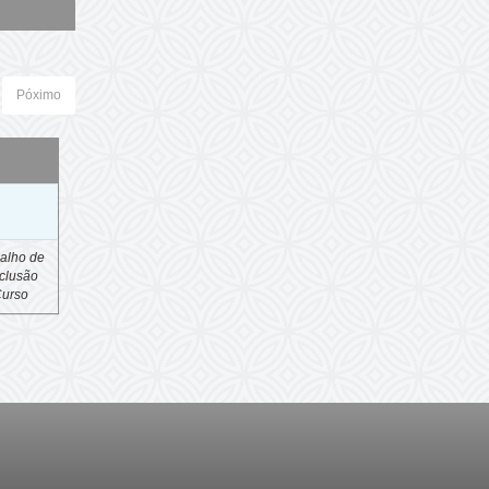
Póximo
o
alho de
clusão
Curso