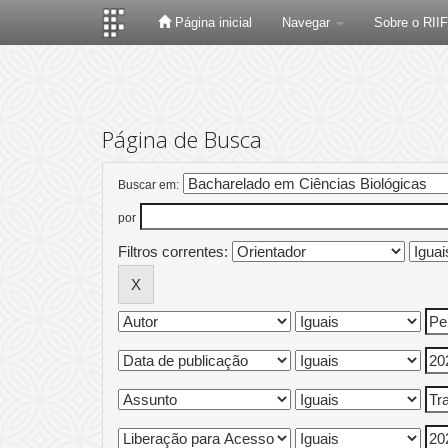
Página inicial
Navegar
Sobre o RII
Skip
navigation
Página de Busca
Buscar em:
por
Filtros correntes: