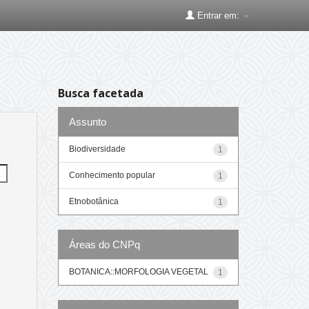
Entrar em:
Busca facetada
Assunto
Biodiversidade
1
Conhecimento popular
1
Etnobotânica
1
Áreas do CNPq
BOTANICA::MORFOLOGIA VEGETAL
1