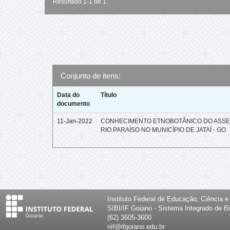
Resultado 1-1 de 1.
Conjunto de itens:
Data do
Título
documento
11-Jan-2022
CONHECIMENTO ETNOBOTÂNICO DO ASS
RIO PARAÍSO NO MUNICÍPIO DE JATAÍ - GO
Instituto Federal de Educação, Ciência 
SIBI/IF Goiano - Sistema Integrado de Bi
(62) 3605-3600
riif@ifgoiano.edu.br