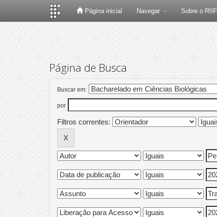
Página inicial
Navegar
Sobre o RII
Skip
navigation
Página de Busca
Buscar em:
por
Filtros correntes: