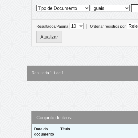
|
Resultados/Página
Ordenar registros por
Resultado 1-1 de 1.
Conjunto de itens:
Data do
Título
documento