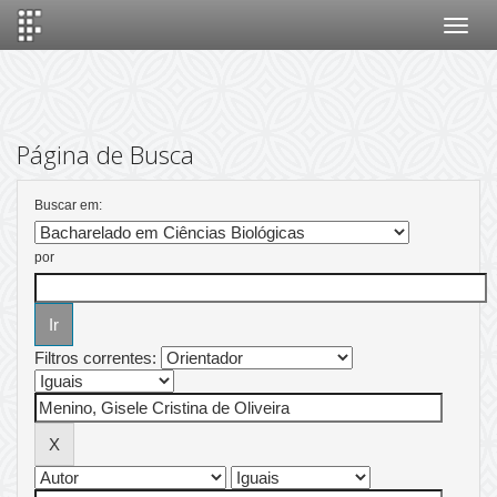
Skip
navigation
Página de Busca
Buscar em:
por
Filtros correntes: