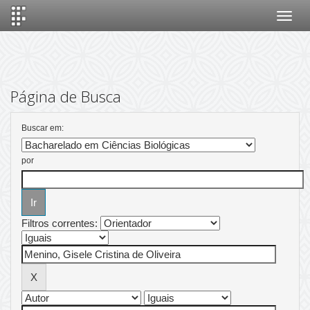
Skip
navigation
Página de Busca
Buscar em:
por
Filtros correntes: