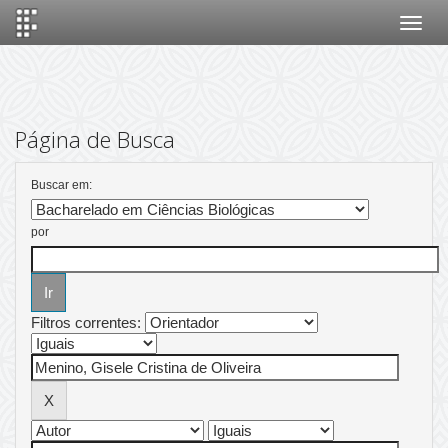
Skip
navigation
Página de Busca
Buscar em:
por
Filtros correntes: