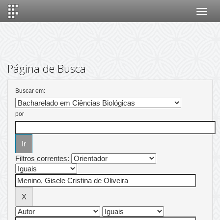
Skip
navigation
Página de Busca
Buscar em:
por
Filtros correntes: