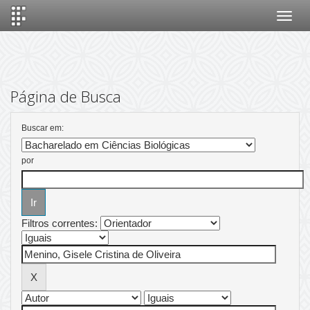
Skip
navigation
Página de Busca
Buscar em:
por
Filtros correntes: