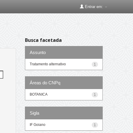
Entrar em:
Busca facetada
Assunto
Tratamento alternativo
1
Áreas do CNPq
BOTANICA
1
Sigla
IF Goiano
1