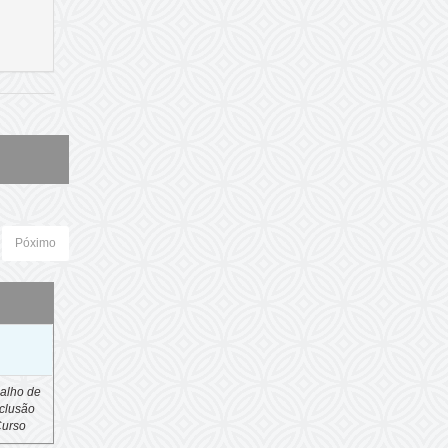
Póximo
o
alho de
clusão
Curso