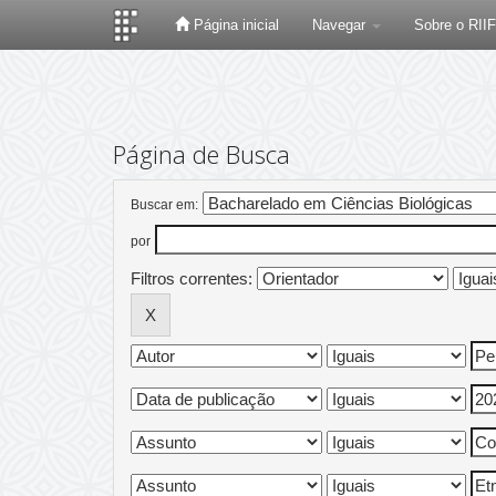
Página inicial
Navegar
Sobre o RII
Skip
navigation
Página de Busca
Buscar em:
por
Filtros correntes: