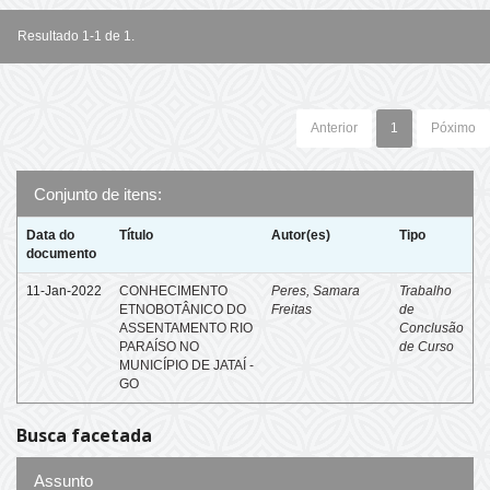
Resultado 1-1 de 1.
Anterior
1
Póximo
Conjunto de itens:
Data do
Título
Autor(es)
Tipo
documento
11-Jan-2022
CONHECIMENTO
Peres, Samara
Trabalho
ETNOBOTÂNICO DO
Freitas
de
ASSENTAMENTO RIO
Conclusão
PARAÍSO NO
de Curso
MUNICÍPIO DE JATAÍ -
GO
Busca facetada
Assunto