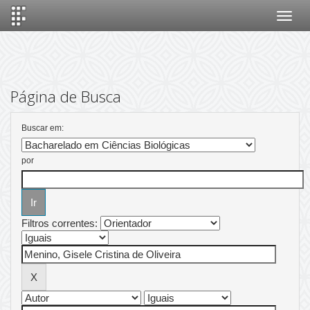
Skip
navigation
Página de Busca
Buscar em:
por
Filtros correntes: