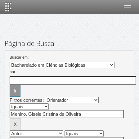
Skip
navigation
Página de Busca
Buscar em:
por
Filtros correntes: