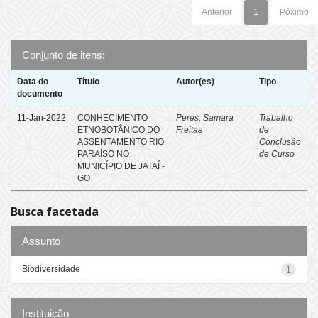
Anterior
1
Póximo
Conjunto de itens:
Data do
Título
Autor(es)
Tipo
documento
11-Jan-2022
CONHECIMENTO
Peres, Samara
Trabalho
ETNOBOTÂNICO DO
Freitas
de
ASSENTAMENTO RIO
Conclusão
PARAÍSO NO
de Curso
MUNICÍPIO DE JATAÍ -
GO
Busca facetada
Assunto
Biodiversidade
1
Instituição