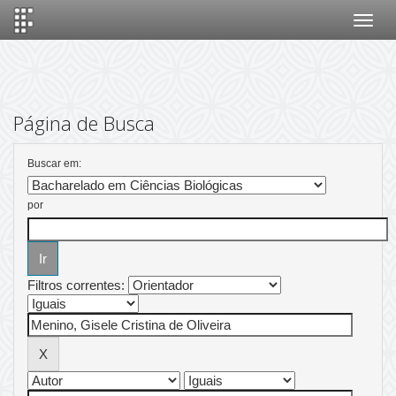
Skip
navigation
Página de Busca
Buscar em:
por
Filtros correntes: