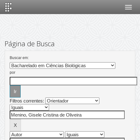
Skip
navigation
Página de Busca
Buscar em:
por
Filtros correntes: