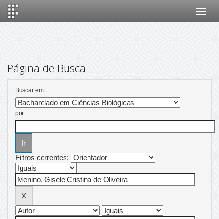
Skip
navigation
Página de Busca
Buscar em:
por
Filtros correntes: