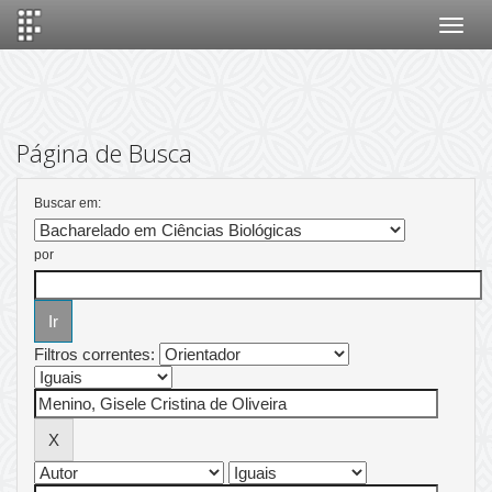
Skip
navigation
Página de Busca
Buscar em:
por
Filtros correntes: