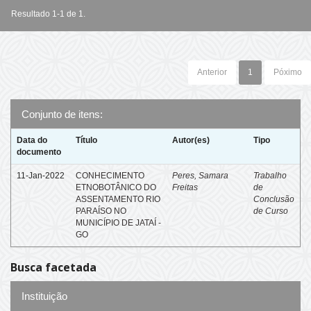
Resultado 1-1 de 1.
Anterior
1
Póximo
Conjunto de itens:
Data do
Título
Autor(es)
Tipo
documento
11-Jan-2022
CONHECIMENTO
Peres, Samara
Trabalho
ETNOBOTÂNICO DO
Freitas
de
ASSENTAMENTO RIO
Conclusão
PARAÍSO NO
de Curso
MUNICÍPIO DE JATAÍ -
GO
Busca facetada
Instituição