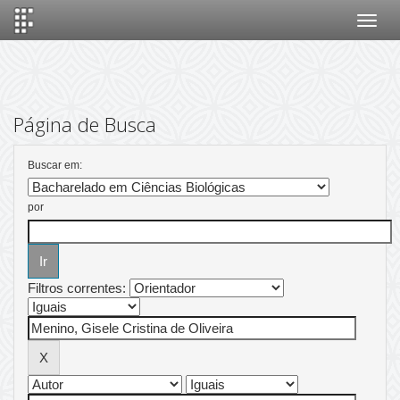
Skip
navigation
Página de Busca
Buscar em:
por
Filtros correntes: