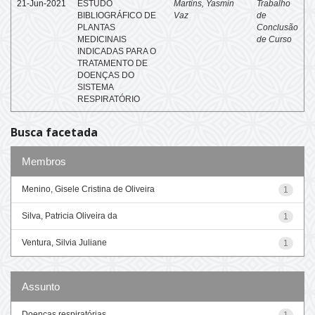
21-Jun-2021
ESTUDO
Martins, Yasmin
Trabalho
BIBLIOGRÁFICO DE
Vaz
de
PLANTAS
Conclusão
MEDICINAIS
de Curso
INDICADAS PARA O
TRATAMENTO DE
DOENÇAS DO
SISTEMA
RESPIRATÓRIO
Busca facetada
Membros
Menino, Gisele Cristina de Oliveira
1
Silva, Patricia Oliveira da
1
Ventura, Silvia Juliane
1
Assunto
Doenças respiratórias
1