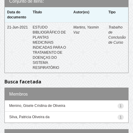
Conjunto de itens:
Data do
Título
Autor(es)
Tipo
documento
21-Jun-2021
ESTUDO
Martins, Yasmin
Trabalho
BIBLIOGRÁFICO DE
Vaz
de
PLANTAS
Conclusão
MEDICINAIS
de Curso
INDICADAS PARA O
TRATAMENTO DE
DOENÇAS DO
SISTEMA
RESPIRATÓRIO
Busca facetada
Membros
Menino, Gisele Cristina de Oliveira
1
Silva, Patricia Oliveira da
1