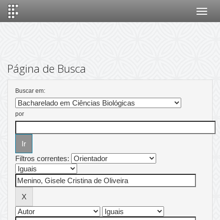
Skip
navigation
Página de Busca
Buscar em:
por
Filtros correntes: