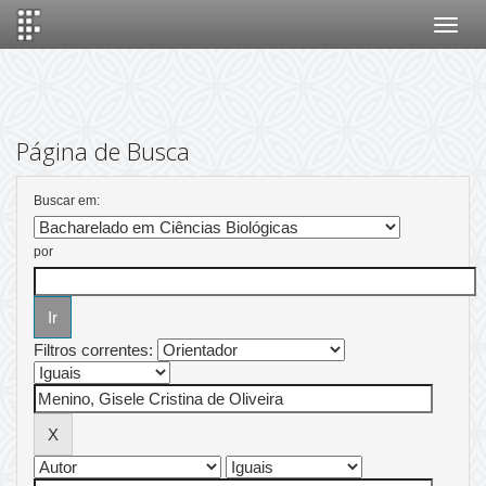
Skip
navigation
Página de Busca
Buscar em:
por
Filtros correntes: