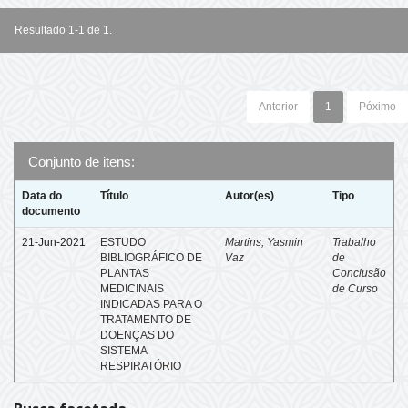
Resultado 1-1 de 1.
Anterior
1
Póximo
Conjunto de itens:
Data do
Título
Autor(es)
Tipo
documento
21-Jun-2021
ESTUDO
Martins, Yasmin
Trabalho
BIBLIOGRÁFICO DE
Vaz
de
PLANTAS
Conclusão
MEDICINAIS
de Curso
INDICADAS PARA O
TRATAMENTO DE
DOENÇAS DO
SISTEMA
RESPIRATÓRIO