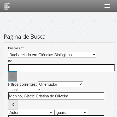
Skip
navigation
Página de Busca
Buscar em:
por
Filtros correntes: