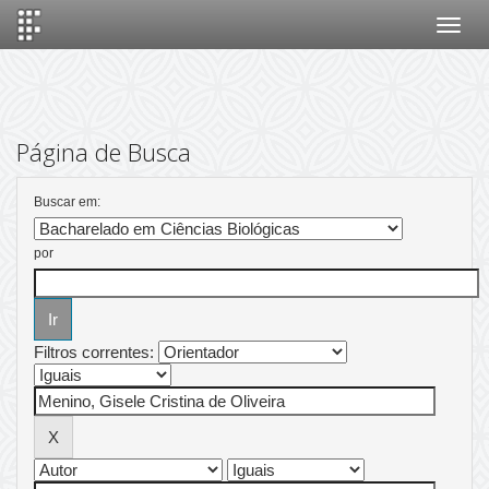
Skip
navigation
Página de Busca
Buscar em:
por
Filtros correntes: