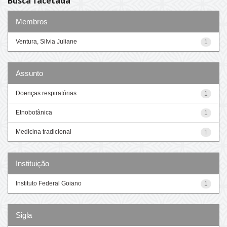
Busca facetada
Membros
Ventura, Silvia Juliane
1
Assunto
Doenças respiratórias
1
Etnobotânica
1
Medicina tradicional
1
Instituição
Instituto Federal Goiano
1
Sigla