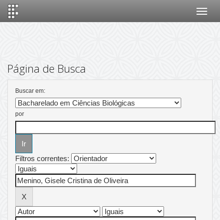
Skip
navigation
Página de Busca
Buscar em:
por
Filtros correntes: