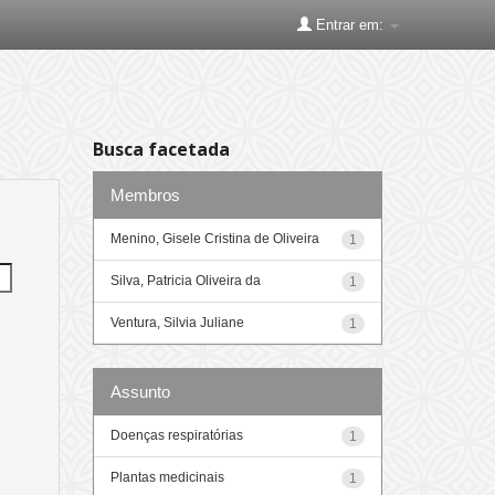
Entrar em:
Busca facetada
Membros
Menino, Gisele Cristina de Oliveira
1
Silva, Patricia Oliveira da
1
Ventura, Silvia Juliane
1
Assunto
Doenças respiratórias
1
Plantas medicinais
1