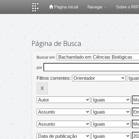
Página inicial
Navegar
Sobre o RII
Skip
navigation
Página de Busca
Buscar em:
por
Filtros correntes: