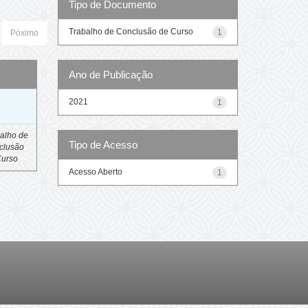
Tipo de Documento
Trabalho de Conclusão de Curso
1
Póximo
Ano de Publicação
o
2021
1
alho de
Tipo de Acesso
clusão
Curso
Acesso Aberto
1