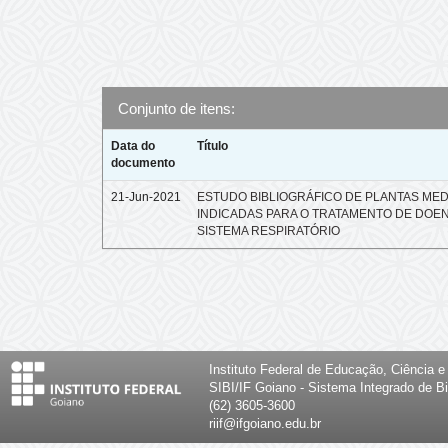
Conjunto de itens:
Data do
Título
documento
21-Jun-2021
ESTUDO BIBLIOGRÁFICO DE PLANTAS MED
INDICADAS PARA O TRATAMENTO DE DOE
SISTEMA RESPIRATÓRIO
Instituto Federal de Educação, Ciência 
SIBI/IF Goiano - Sistema Integrado de Bi
(62) 3605-3600
riif@ifgoiano.edu.br