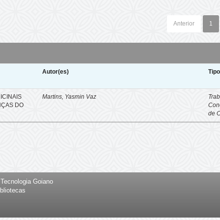
Anterior
1
Autor(es)
Tip
ICINAIS
Martins, Yasmin Vaz
Trab
NÇAS DO
Con
de 
e Tecnologia Goiano
bliotecas