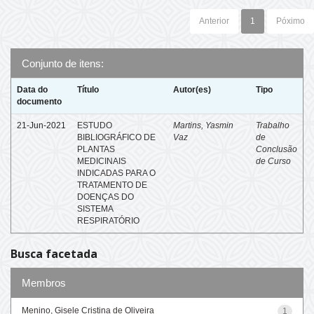
Anterior
1
Póximo
Conjunto de itens:
Data do
Título
Autor(es)
Tipo
documento
21-Jun-2021
ESTUDO
Martins, Yasmin
Trabalho
BIBLIOGRÁFICO DE
Vaz
de
PLANTAS
Conclusão
MEDICINAIS
de Curso
INDICADAS PARA O
TRATAMENTO DE
DOENÇAS DO
SISTEMA
RESPIRATÓRIO
Busca facetada
Membros
Menino, Gisele Cristina de Oliveira
1