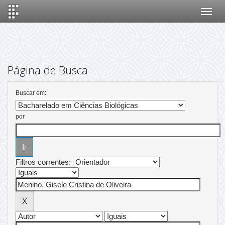
Skip
navigation
Página de Busca
Buscar em:
por
Filtros correntes: