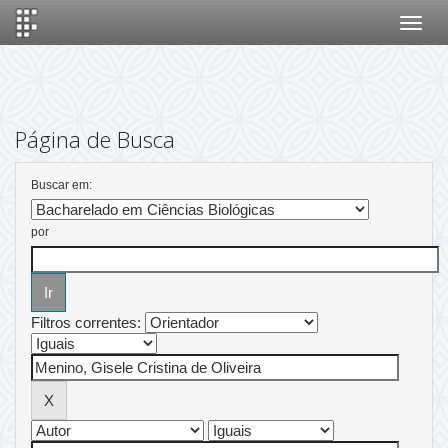
Skip
navigation
Página de Busca
Buscar em:
por
Filtros correntes: