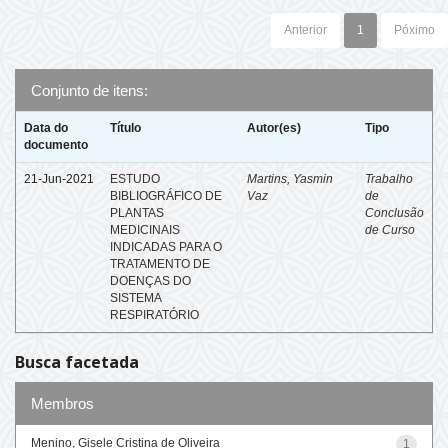
Anterior
1
Póximo
Conjunto de itens:
Data do
Título
Autor(es)
Tipo
documento
21-Jun-2021
ESTUDO
Martins, Yasmin
Trabalho
BIBLIOGRÁFICO DE
Vaz
de
PLANTAS
Conclusão
MEDICINAIS
de Curso
INDICADAS PARA O
TRATAMENTO DE
DOENÇAS DO
SISTEMA
RESPIRATÓRIO
Busca facetada
Membros
Menino, Gisele Cristina de Oliveira
1