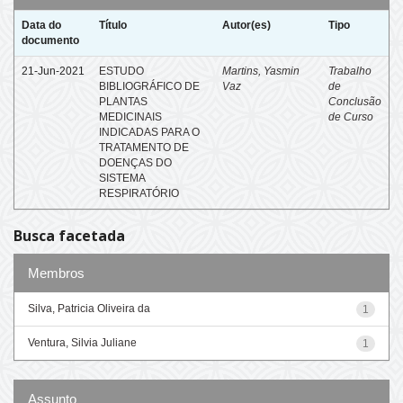
Data do
Título
Autor(es)
Tipo
documento
21-Jun-2021
ESTUDO
Martins, Yasmin
Trabalho
BIBLIOGRÁFICO DE
Vaz
de
PLANTAS
Conclusão
MEDICINAIS
de Curso
INDICADAS PARA O
TRATAMENTO DE
DOENÇAS DO
SISTEMA
RESPIRATÓRIO
Busca facetada
Membros
Silva, Patricia Oliveira da
1
Ventura, Silvia Juliane
1
Assunto