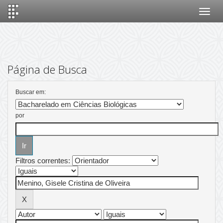
Skip
navigation
Página de Busca
Buscar em:
por
Filtros correntes: