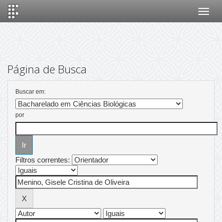
Skip
navigation
Página de Busca
Buscar em:
por
Filtros correntes: