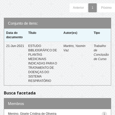
Anterior
1
Póximo
Conjunto de itens:
Data do
Título
Autor(es)
Tipo
documento
21-Jun-2021
ESTUDO
Martins, Yasmin
Trabalho
BIBLIOGRÁFICO DE
Vaz
de
PLANTAS
Conclusão
MEDICINAIS
de Curso
INDICADAS PARA O
TRATAMENTO DE
DOENÇAS DO
SISTEMA
RESPIRATÓRIO
Busca facetada
Membros
Menino, Gisele Cristina de Oliveira
1