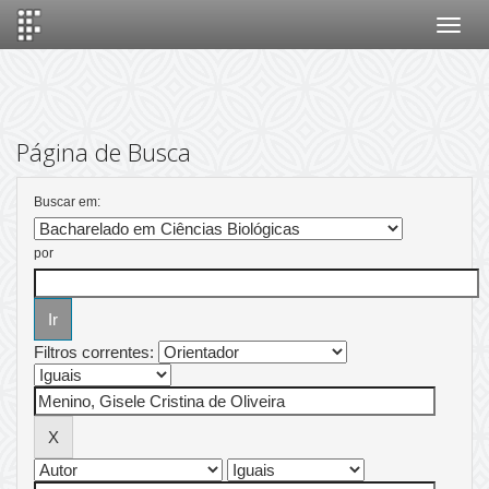
Skip
navigation
Página de Busca
Buscar em:
por
Filtros correntes: