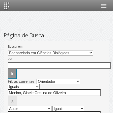
Skip
navigation
Página de Busca
Buscar em:
por
Filtros correntes: