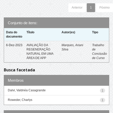
Anterior
1
Póximo
Conjunto de itens:
Data do
Título
Autor(es)
Tipo
documento
6-Dez-2023
AVALIAÇÃO DA
Marques, Ariani
Trabalho
REGENERAÇÃO
Silva
de
NATURAL EM UMA
Conclusão
ÁREA DE APP
de Curso
Busca facetada
Membros
Dalvi, Valdnéa Casagrande
1
Roweder, Charlys
1