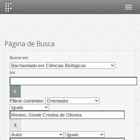
Skip
navigation
Página de Busca
Buscar em:
por
Filtros correntes: